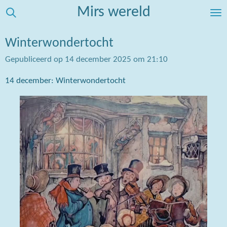
Mirs wereld
Ga
direct
naar
Winterwondertocht
de
Gepubliceerd op 14 december 2025 om 21:10
hoofdinhoud
14 december: Winterwondertocht