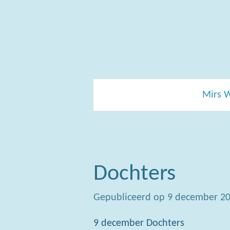
Ga
direct
naar
de
hoofdinhoud
Mirs 
Dochters
Gepubliceerd op 9 december 2
9 december Dochters