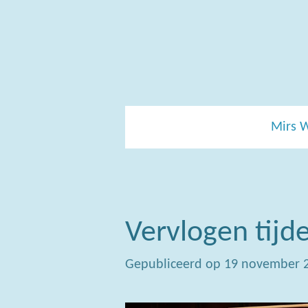
Ga
direct
naar
de
hoofdinhoud
Mirs 
Vervlogen tijd
Gepubliceerd op 19 november 