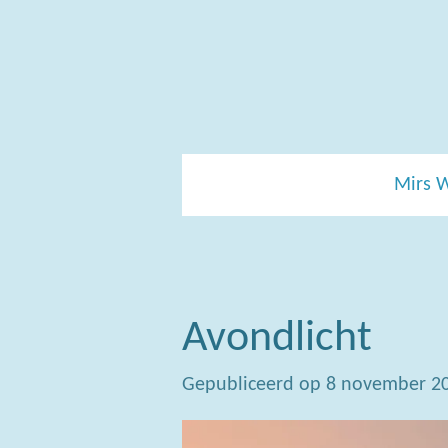
Ga
direct
naar
de
hoofdinhoud
Mirs 
Avondlicht
Gepubliceerd op 8 november 2