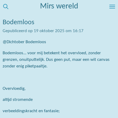
Mirs wereld
Ga
direct
naar
Bodemloos
de
Gepubliceerd op 19 oktober 2025 om 16:17
hoofdinhoud
@Dichtober Bodemloos
Bodemloos... voor mij betekent het overvloed, zonder
grenzen, onuitputtelijk. Dus geen put, maar een wit canvas
zonder enig piketpaaltje.
Overvloedig,
altijd stromende
verbeeldingskracht en fantasie;