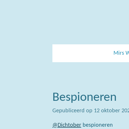
Ga
direct
naar
de
hoofdinhoud
Mirs 
Bespioneren
Gepubliceerd op 12 oktober 20
@Dichtober
bespioneren