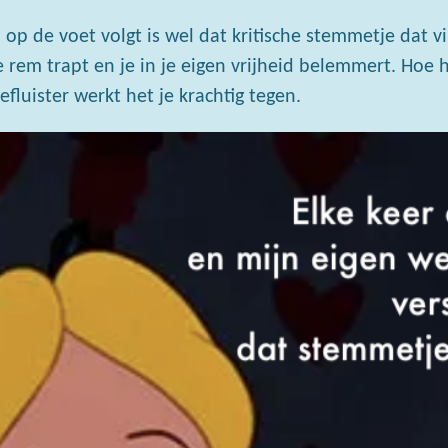
 op de voet volgt is wel dat kritische stemmetje dat v
em trapt en je in je eigen vrijheid belemmert. Hoe h
efluister werkt het je krachtig tegen.