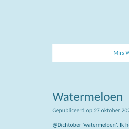
Ga
direct
naar
de
hoofdinhoud
Mirs 
Watermeloen
Gepubliceerd op 27 oktober 20
@Dichtober 'watermeloen'. Ik ho