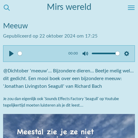
Mirs wereld
Ga
direct
naar
Meeuw
de
Gepubliceerd op 22 oktober 2024 om 17:25
hoofdinhoud
00:00
P
M
S
l
u
e
@Dichtober 'meeuw'... Bijzondere dieren... Beetje melig wel...
a
t
t
dit gedicht. Een mooi boek over een bijzondere meeuw:
'Jonathan Livingston Seagull' van Richard Bach
y
e
t
i
Je zou dan eigenlijk ook 'Sounds Effects Factory 'Seagull' op Youtube
n
tegelijkertijd moeten luisteren als je dit leest...
g
s